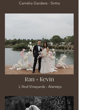
Camélia Gardens - Sintra
Ran + Kevin
L'And Vineyards - Alentejo